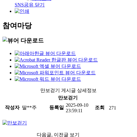
SNS공유 닫기
참여마당
만보걷기 게시글 상세정보
만보걷기
2025-09-10
작성자
딸**주
등록일
조회
271
23:59:11
다음글, 이전글 보기